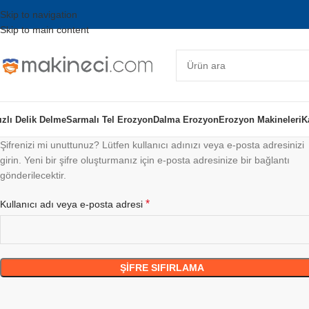
Skip to navigation
Skip to main content
ızlı Delik Delme
Sarmalı Tel Erozyon
Dalma Erozyon
Erozyon Makineleri
K
Şifrenizi mi unuttunuz? Lütfen kullanıcı adınızı veya e-posta adresinizi
girin. Yeni bir şifre oluşturmanız için e-posta adresinize bir bağlantı
gönderilecektir.
*
Kullanıcı adı veya e-posta adresi
ŞIFRE SIFIRLAMA