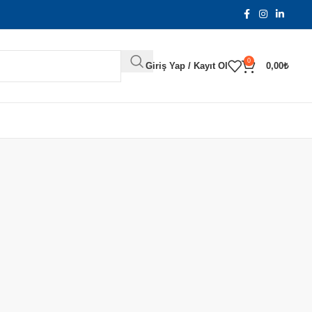
0
Giriş Yap / Kayıt Ol
0,00
₺