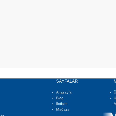
SAYFALAR
Anasayfa
Ü
Blog
Ü
İletişim
A
Mağaza
cin