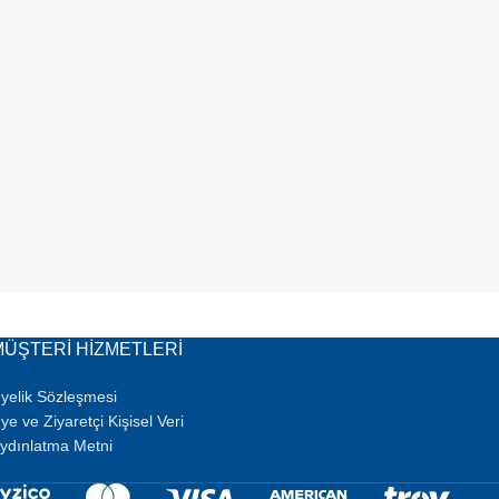
MÜŞTERI HIZMETLERI
yelik Sözleşmesi
ye ve Ziyaretçi Kişisel Veri
ydınlatma Metni