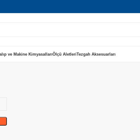
alıp ve Makine Kimyasalları
Ölçü Aletleri
Tezgah Aksesuarları