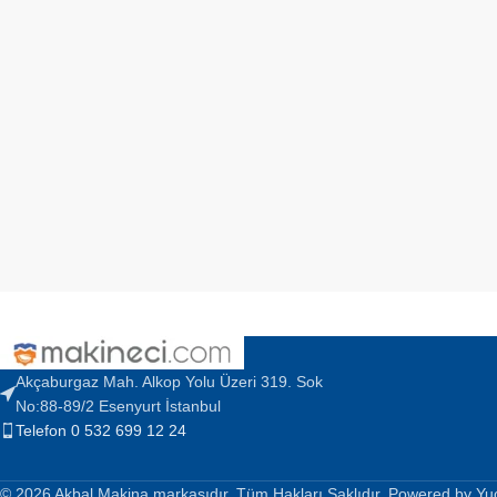
Akçaburgaz Mah. Alkop Yolu Üzeri 319. Sok
No:88-89/2 Esenyurt İstanbul
Telefon 0 532 699 12 24
© 2026 Akbal Makina markasıdır. Tüm Hakları Saklıdır. Powered by Yu