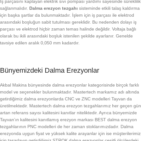
İş parçasını kaplayan elektrik sıvı pompası yardımı sayesinde süreklilik
sağlanmalıdır.
Dalma erezyon tezgahı
sisteminde etkili talaş kaldırma
için başka şartlar da bulunmaktadır. İşlem için iş parçası ile elektrod
arasındaki boşluğun sabit tutulması gereklidir. Bu nedenden dolayı iş
parçası ve elektrod hiçbir zaman temas halinde değildir. Voltaja bağlı
olarak bu ikili arasındaki boşluk istenilen şekilde ayarlanır. Genelde
tavsiye edilen aralık 0,050 mm kadardır.
Bünyemizdeki Dalma Erezyonlar
Akbal Makina bünyesinde dalma erezyonlar kategorisinde birçok farklı
model ve seçenekler bulunmaktadır. Mastertech markamız adı altında
getirdiğimiz dalma erezyonlarda CNC ve ZNC modelleri Tayvan da
üretilmektedir. Mastertech dalma erezyon tezgahlarımız her geçen gün
artan referans sayısı kalitesini kanıtlar niteliktedir. Ayrıca bünyemizde
Tayvan’ın kalitesini kanıtlamış erezyon markası BEST dalma erezyon
tezgahlarının PNC modelleri de her zaman stoklarımızdadır. Dalma
erezyonda uygun fiyat ve yüksek kalite arayanlar için ise müşterilerimiz
için tasarlayıp getirdiğimiz STROK dalma erezyonlar çeşitli ölçülerdeki