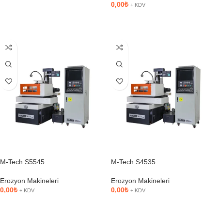
0,00
₺
+ KDV
DEVAMINI OKU
SEPETE EKLE
M-Tech S5545
M-Tech S4535
Erozyon Makineleri
Erozyon Makineleri
0,00
₺
0,00
₺
+ KDV
+ KDV
SEPETE EKLE
SEPETE EKLE