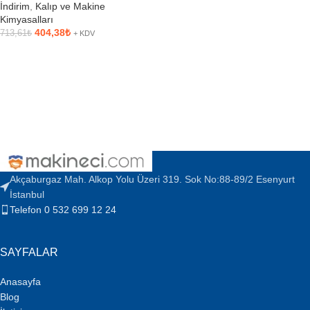
İndirim
,
Kalıp ve Makine
Kimyasalları
404,38
₺
713,61
₺
+ KDV
SEPETE EKLE
Akçaburgaz Mah. Alkop Yolu Üzeri 319. Sok No:88-89/2 Esenyurt
İstanbul
Telefon 0 532 699 12 24
SAYFALAR
Anasayfa
Blog