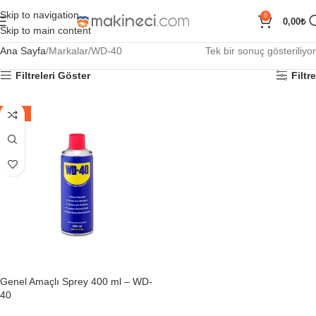
Skip to navigation
0
0,00
₺
Skip to main content
Ana Sayfa
Markalar
WD-40
Tek bir sonuç gösteriliyor
Filtreleri Göster
Filtre
-43%
Genel Amaçlı Sprey 400 ml – WD-
40